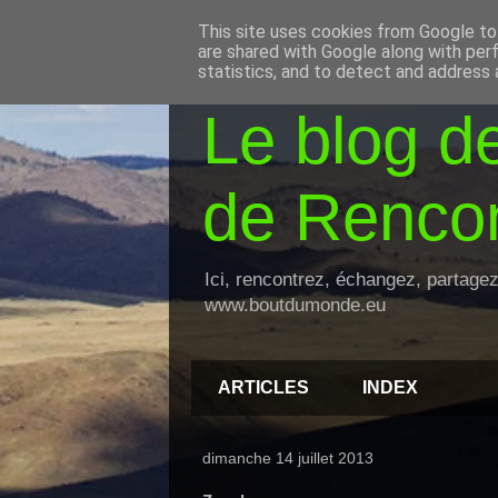
This site uses cookies from Google to 
are shared with Google along with per
statistics, and to detect and address 
Le blog d
de Rencon
Ici, rencontrez, échangez, partage
www.boutdumonde.eu
ARTICLES
INDEX
dimanche 14 juillet 2013