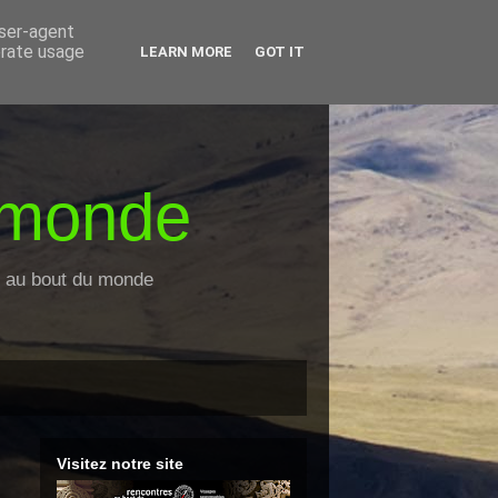
user-agent
erate usage
LEARN MORE
GOT IT
 monde
es au bout du monde
Visitez notre site