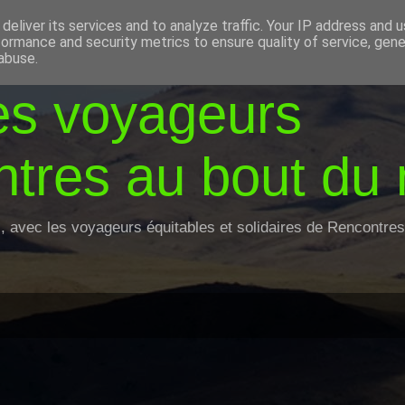
deliver its services and to analyze traffic. Your IP address and 
formance and security metrics to ensure quality of service, gen
abuse.
es voyageurs
tres au bout du
z, avec les voyageurs équitables et solidaires de Rencontr