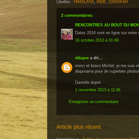
Libellés :
HIMALAYA
,
INDE
,
ZANSKAR
2 commentaires:
RENCONTRES AU BOUT DU MON
Dates 2014 sont en ligne sur notre s
16 octobre 2013 à 01:49
ddupre
a dit…
merci et bravo Michel, je me suis ré
diaporama pour de superbes photo
Danielle dupré
1 novembre 2013 à 11:06
Enregistrer un commentaire
Article plus récent