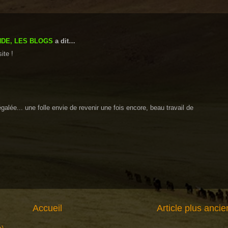
DE, LES BLOGS
a dit…
ite !
galée... une folle envie de revenir une fois encore, beau travail de
s
Accueil
Article plus ancie