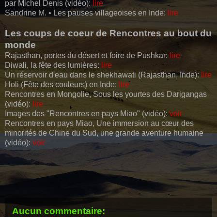
par Michel Denis (vidéo):
lire
Sandrine M. • Les pauses villageoises en Inde:
lire
Les coups de coeur de Rencontres au bout du
monde
Rajasthan, portes du désert et foire de Pushkar:
lire
Diwali, la fête des lumières:
lire
Un réservoir d'eau dans le shekhawati (Rajasthan, Inde):
lire
Holi (Fête des couleurs) en Inde:
lire
Rencontres en Mongolie, Sous les yourtes des Darigangas
(vidéo):
lire
Images des "Rencontres en pays Miao" (vidéo):
voir
Rencontres en pays Miao, Une immersion au cœur des
minorités de Chine du Sud, une grande aventure humaine
(vidéo):
voir
Aucun commentaire: