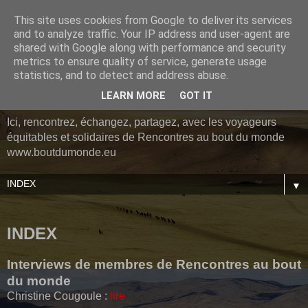
This site uses cookies from Google to deliver its services
Le blog des voyageurs
and to analyze traffic. Your IP address and user-agent are
shared with Google along with performance and security
de Rencontres au bout du
metrics to ensure quality of service, generate usage
statistics, and to detect and address abuse.
monde
LEARN MORE
GOT IT
Ici, rencontrez, échangez, partagez, avec les voyageurs
équitables et solidaires de Rencontres au bout du monde
www.boutdumonde.eu
▼
INDEX
Interviews de membres de Rencontres au bout
du monde
Christine Cougoule :
lire