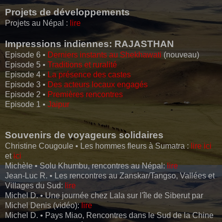
Projets de développements
Projets au Népal :
lire
Impressions indiennes: RAJASTHAN
Episode 6 •
Derniers instants au Shekhawati
(nouveau)
Episode 5 •
Traditions et ruralité
Episode 4 •
La présence des castes
Episode 3 •
Des acteurs locaux engagés
Episode 2 •
Premières rencontres
Episode 1 •
Jaipur
Souvenirs de voyageurs solidaires
Christine Cougoule • Les hommes fleurs à Sumatra :
lire ici
et
ici
Michèle • Solu Khumbu, rencontres au Népal:
lire
Jean-Luc R. • Les rencontres au Zanskar/Tangso, Vallées et
Villages du Sud:
lire
Michel D. • Une journée chez Lala sur l'île de Siberut par
Michel Denis (vidéo):
lire
Michel D. • Pays Miao, Rencontres dans le Sud de la Chine