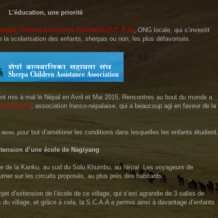
e priorité
herpa Children Assistance Education (S.C.A.A)
, ONG locale, qui s’investit
 la scolarisation des enfants, sherpas ou non, les plus défavorisés.
nt mis à mal le Népal en Avril et Mai 2015, Rencontres au bout du monde a
mdo Avenir
, association franco-népalaise, qui a beaucoup agi en faveur de la
 avec pour but d’améliorer les conditions dans lesquelles les enfants étudient
tension d’une école de Nagiyang
lée de la Kanku, au sud du Solu Khumbu, au Népal. Les voyageurs de
ner sur les circuits proposés, au plus près des habitants.
t d’extension de l’école de ce village, qui s’est agrandie de 3 salles de
 du village, et grâce à cela, la S.C.A.A a permis ainsi à davantage d’enfants