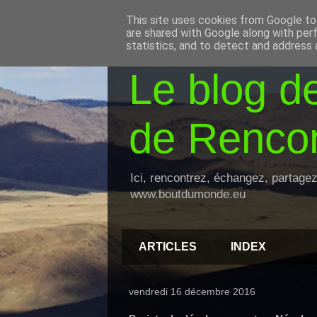
This site uses cookies from Google to 
are shared with Google along with per
statistics, and to detect and address 
Le blog d
de Rencon
Ici, rencontrez, échangez, partage
www.boutdumonde.eu
ARTICLES
INDEX
vendredi 16 décembre 2016