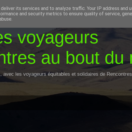
deliver its services and to analyze traffic. Your IP address and 
formance and security metrics to ensure quality of service, gen
abuse.
es voyageurs
tres au bout du
z, avec les voyageurs équitables et solidaires de Rencontr