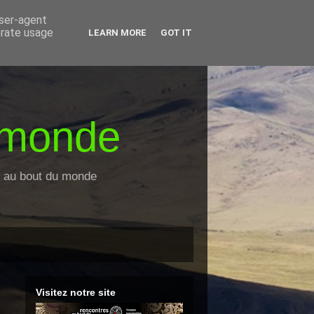
user-agent
erate usage
LEARN MORE
GOT IT
 monde
es au bout du monde
Visitez notre site