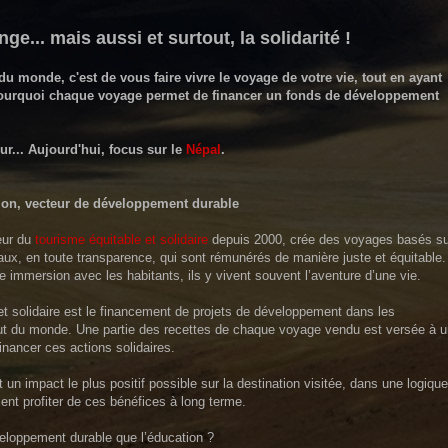
nge... mais aussi et surtout, la solidarité !
u monde, c'est de vous faire vivre le voyage de votre vie, tout en ayant
pourquoi chaque voyage permet de financer un fonds de développement
ur... Aujourd'hui, focus sur le
Népal
.
ion, vecteur de développement durable
eur du
tourisme équitable et solidaire
depuis 2000,
crée des voyages basés su
caux, en toute transparence, qui sont rémunérés de manière juste et équitable.
 immersion avec les habitants, ils y vivent souvent l’aventure d’une vie.
t solidaire est le financement de projets de développement dans les
ut du monde. Une partie des recettes de chaque voyage vendu est versée à u
nancer ces actions solidaires.
t un impact le plus positif possible sur la destination visitée, dans une logique
sent profiter de ces bénéfices à long terme.
veloppement durable que l’éducation ?