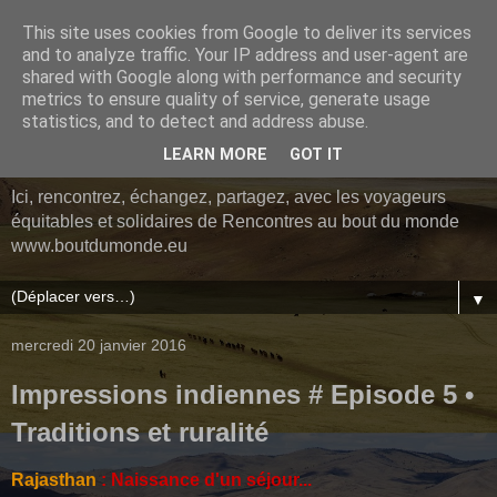
This site uses cookies from Google to deliver its services
Le blog des voyageurs
and to analyze traffic. Your IP address and user-agent are
shared with Google along with performance and security
de Rencontres au bout du
metrics to ensure quality of service, generate usage
statistics, and to detect and address abuse.
monde
LEARN MORE
GOT IT
Ici, rencontrez, échangez, partagez, avec les voyageurs
équitables et solidaires de Rencontres au bout du monde
www.boutdumonde.eu
▼
mercredi 20 janvier 2016
Impressions indiennes # Episode 5 •
Traditions et ruralité
Rajasthan
: Naissance d'un séjour...