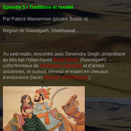
Episode 5 • Traditions et ruralité
Par Patrick Wasserman (photos Bruas, x)
Région de Nawalgarh, Shekhawati...
. . . . . . . . .
Au petit matin, rencontre avec Devendra Singh, propriétaire
du très bel l'hôtel-haveli
Roop Niwas
(Nawalgarh),
collectionneur de
miniatures rajpoutes
et d'armes
anciennes, et surtout, éleveur et expert en chevaux
d'endurance (races
Marwari et Kathiywari
).