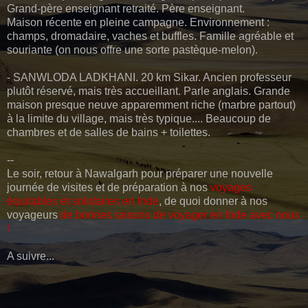
Grand-père enseignant retraité. Père enseignant.
Maison récente en pleine campagne. Environnement :
champs, dromadaire, vaches et buffles. Famille agréable et
souriante (on nous offre une sorte pastèque-melon).
- SANWLODA LADKHANI. 20 km Sikar. Ancien professeur
plutôt réservé, mais très accueillant. Parle anglais. Grande
maison presque neuve apparemment riche (marbre partout)
à la limite du village, mais très typique.... Beaucoup de
chambres et de salles de bains + toilettes.
--
Le soir, retour à Nawalgarh pour préparer une nouvelle
journée de visites et de préparation à nos
voyages
équitables et solidaires en Inde
, de quoi donner à nos
voyageurs
de bonnes raisons de voyager en Inde avec nous
!
A suivre...