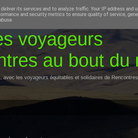
deliver its services and to analyze traffic. Your IP address and 
formance and security metrics to ensure quality of service, gen
abuse.
es voyageurs
tres au bout du
z, avec les voyageurs équitables et solidaires de Rencontr