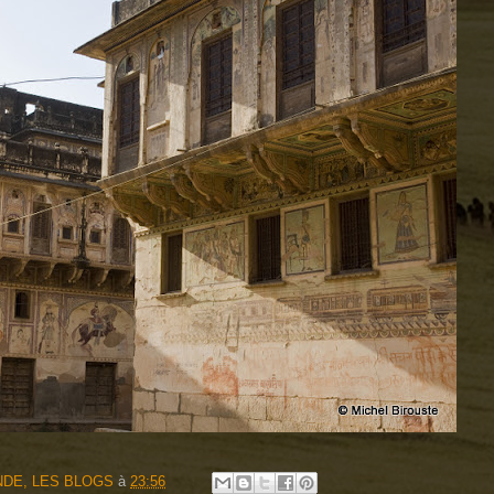
DE, LES BLOGS
à
23:56