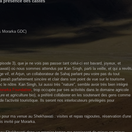
La présence des castes
 & Morarka GDC)
sode 3), que je ne vois pas passer tant celui-ci est bavard, joyeux, et
wati) où nous sommes attendus par Kan Singh, parti la veille, et qui a revêt
ge vif, et Arjun, un collaborateur de Sahaj parlant peu voire pas du tout
 paraît parfaitement sincère et clair dans son point de vue sur le tourisme
 le nôtre. Kan Singh, lui aussi très "nature", semble avoir très bien intégré
orarka Foundation
, trop occupée par ses activités dans le domaine agricole
ture et agriculture bio), a préféré collaborer en les soutenant des gens comme
 l'activité touristique. Ils seront nos interlocuteurs privilégiés pour
é pour ma venue au Shekhawati : visites et repas rajpoutes, réservation d'une
s invité par Morarka.