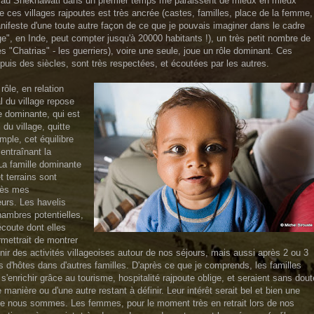
iser au Shekhawati dans un premier temps me paraissent de mieux en mieux
e de ces villages rajpoutes est très ancrée (castes, familles, place de la femme,
nifeste d'une toute autre façon de ce que je pouvais imaginer dans le cadre
ge", en Inde, peut compter jusqu'à 20000 habitants !), un très petit nombre de
s "Chatrias" - les guerriers), voire une seule, joue un rôle dominant. Ces
puis des siècles, sont très respectées, et écoutées par les autres.
rôle, en relation
l du village repose
le dominante, qui est
du village, quitte
mple, cet équilibre
entraînant la
La famille dominante
t terrains sont
près mes
eurs. Les havelis
hambres potentielles,
'écoute dont elles
ermettrait de montrer
nir des activités villageoises autour de nos séjours, mais aussi après 2 ou 3
ns d'hôtes dans d'autres familles. D'après ce que je comprends, les familles
nrichir grâce au tourisme, hospitalité rajpoute oblige, et seraient sans dout
e manière ou d'une autre restant à définir. Leur intérêt serait bel et bien une
ue nous sommes. Les femmes, pour le moment très en retrait lors de nos