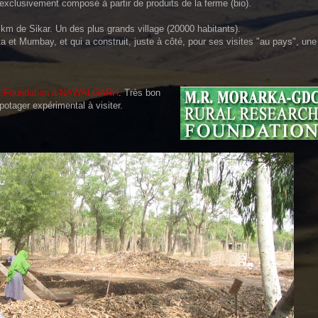
xclusivement composé à partir de produits de la ferme (bio).
m de Sikar. Un des plus grands village (20000 habitants).
ta et Mumbay, et qui a construit, juste à côté, pour ses visites "au pays", une
a Foundation à NAWALGARH
. Très bon
potager expérimental à visiter.