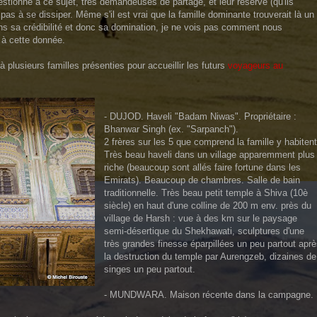
stionne à ce sujet, très demandeuses de partage, et leur réserve (qu'ils
 pas à se dissiper. Même s'il est vrai que la famille dominante trouverait là un
ns sa crédibilité et donc sa domination, je ne vois pas comment nous
 à cette donnée.
 plusieurs familles présenties pour accueillir les futurs
voyageurs au
- DUJOD. Haveli "Badam Niwas". Propriétaire :
Bhanwar Singh (ex. "Sarpanch").
2 frères sur les 5 que comprend la famille y habitent
Très beau haveli dans un village apparemment plus
riche (beaucoup sont allés faire fortune dans les
Emirats). Beaucoup de chambres. Salle de bain
traditionnelle. Très beau petit temple à Shiva (10è
siècle) en haut d'une colline de 200 m env. près du
village de Harsh : vue à des km sur le paysage
semi-désertique du Shekhawati, sculptures d'une
très grandes finesse éparpillées un peu partout apr
la destruction du temple par Aurengzeb, dizaines de
singes un peu partout.
- MUNDWARA. Maison récente dans la campagne.