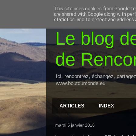
This site uses cookies from Google to 
are shared with Google along with per
statistics, and to detect and address 
Le blog d
de Rencon
Ici, rencontrez, échangez, partage
www.boutdumonde.eu
ARTICLES
INDEX
mardi 5 janvier 2016