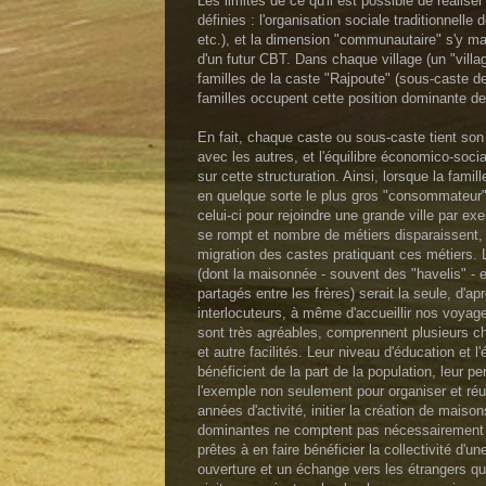
Les limites de ce qu'il est possible de réal
définies : l'organisation sociale traditionnell
etc.), et la dimension "communautaire" s'y ma
d'un futur CBT. Dans chaque village (un "villa
familles de la caste "Rajpoute" (sous-caste de
familles occupent cette position dominante de
En fait, chaque caste ou sous-caste tient son 
avec les autres, et l'équilibre économico-socia
sur cette structuration. Ainsi, lorsque la famil
en quelque sorte le plus gros "consommateur" 
celui-ci pour rejoindre une grande ville par exe
se rompt et nombre de métiers disparaissent, 
migration des castes pratiquant ces métiers. 
(dont la maisonnée - souvent des "havelis" - e
partagés entre les frères) serait la seule, d'a
interlocuteurs, à même d'accueillir nos voyag
sont très agréables, comprennent plusieurs c
et autre facilités. Leur niveau d'éducation et l
bénéficient de la part de la population, leur p
l'exemple non seulement pour organiser et réu
années d'activité, initier la création de maiso
dominantes ne comptent pas nécessairement s'e
prêtes à en faire bénéficier la collectivité d'un
ouverture et un échange vers les étrangers q