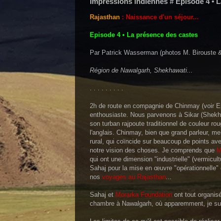
Impressions indiennes # Episode 4 • 
Rajasthan
: Naissance d'un séjour...
Episode 4 • La présence des castes
Par Patrick Wasserman (photos M. Birouste
Région de Nawalgarh, Shekhawati...
. . . . . . . . .
2h de route en compagnie de Chinmay (voir Epi
enthousiaste. Nous parvenons à Sikar (Shekha
son turban rajpoute traditionnel de couleur rou
l'anglais. Chinmay, bien que grand parleur, me
rural, qui coïncide sur beaucoup de points avec
notre vision des choses. Je comprends que
M
qui ont une dimension "industrielle" (vermicul
Sahaj pour la mise en œuvre "opérationnelle" de
nos
voyages au Rajasthan
...
Sahaj et
Morarka Foundation
ont tout organis
chambre à Nawalgarh, où apparemment, je sui