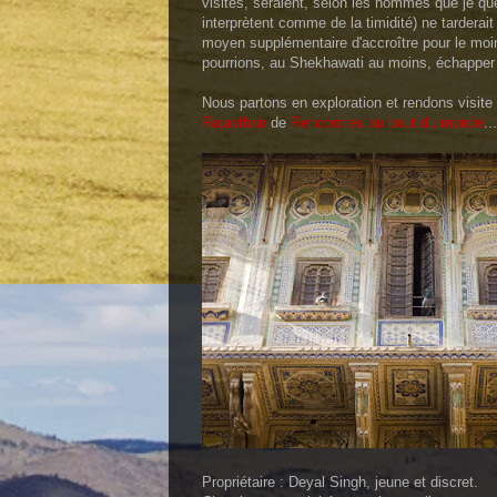
visites, seraient, selon les hommes que je que
interprètent comme de la timidité) ne tarderait
moyen supplémentaire d'accroître pour le moi
pourrions, au Shekhawati au moins, échapper
Nous partons en exploration et rendons visite à
Rajasthan
de
Rencontres au bout du monde
...
Propriétaire : Deyal Singh, jeune et discret.