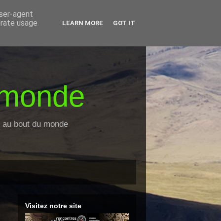
user-agent
erate usage
LEARN MORE
GOT IT
 monde
es au bout du monde
Visitez notre site