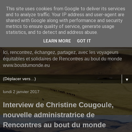
This site uses cookies from Google to deliver its services
Le blog des voyageurs
and to analyze traffic. Your IP address and user-agent are
shared with Google along with performance and security
de Rencontres au bout du
metrics to ensure quality of service, generate usage
statistics, and to detect and address abuse.
monde
LEARN MORE
GOT IT
Ici, rencontrez, échangez, partagez, avec les voyageurs
équitables et solidaires de Rencontres au bout du monde
www.boutdumonde.eu
▼
lundi 2 janvier 2017
Interview de Christine Cougoule,
nouvelle administratrice de
Rencontres au bout du monde